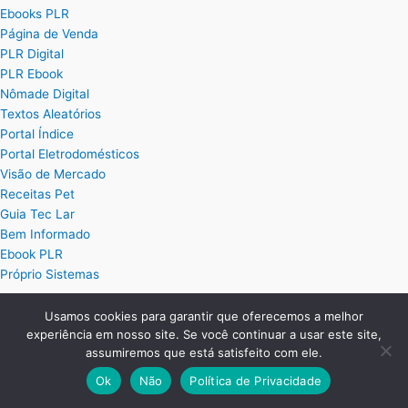
Ebooks PLR
Página de Venda
PLR Digital
PLR Ebook
Nômade Digital
Textos Aleatórios
Portal Índice
Portal Eletrodomésticos
Visão de Mercado
Receitas Pet
Guia Tec Lar
Bem Informado
Ebook PLR
Próprio Sistemas
Usamos cookies para garantir que oferecemos a melhor
Posts
experiência em nosso site. Se você continuar a usar este site,
assumiremos que está satisfeito com ele.
Planilha Excel de Cálculo de Hora Extra
Ok
Não
Política de Privacidade
Planilha Excel para Plano de Cargos e Salários
Planilha de Ordem de Serviço Completa