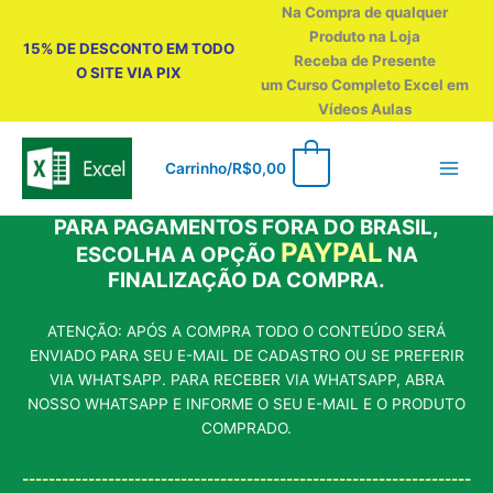
Ir
Na Compra de qualquer
para
Produto na Loja
15% DE DESCONTO EM TODO
o
Receba de Presente
O SITE VIA PIX
conteúdo
um Curso Completo Excel em
Vídeos Aulas
0
Carrinho/
R$
0,00
PARA PAGAMENTOS FORA DO BRASIL,
PAYPAL
ESCOLHA A OPÇÃO
NA
FINALIZAÇÃO DA COMPRA.
ATENÇÃO: APÓS A COMPRA TODO O CONTEÚDO SERÁ
ENVIADO PARA SEU E-MAIL DE CADASTRO OU SE PREFERIR
VIA WHATSAPP. PARA RECEBER VIA WHATSAPP, ABRA
NOSSO WHATSAPP E INFORME O SEU E-MAIL E O PRODUTO
COMPRADO.
--------------------------------------------------------------------