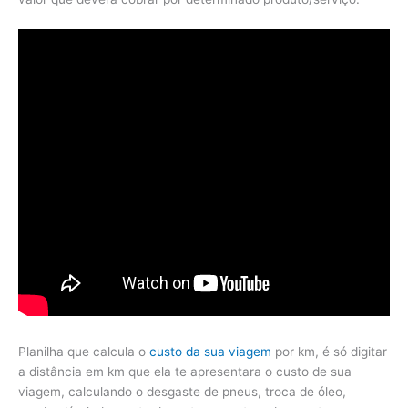
Planilha que calcula o
custo da sua viagem
por km, é só digitar
a distância em km que ela te apresentara o custo de sua
viagem, calculando o desgaste de pneus, troca de óleo,