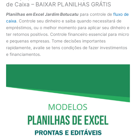
de Caixa – BAIXAR PLANILHAS GRÁTIS
Planilhas em Excel Jardim Botucatu
para controle de
fluxo de
caixa
. Controle seu dinheiro e saiba quando necessitará de
empréstimos, ou o melhor momento para aplicar seu dinheiro e
ter retornos positivos. Controle financeiro essencial para micro
e pequenas empresas. Tome decisões importantes
rapidamente, avalie se tens condições de fazer investimentos
e financiamentos.