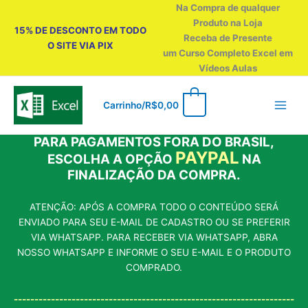
Ir
Na Compra de qualquer
para
Produto na Loja
15% DE DESCONTO EM TODO
o
Receba de Presente
O SITE VIA PIX
conteúdo
um Curso Completo Excel em
Vídeos Aulas
0
Carrinho/
R$
0,00
PARA PAGAMENTOS FORA DO BRASIL,
PAYPAL
ESCOLHA A OPÇÃO
NA
FINALIZAÇÃO DA COMPRA.
ATENÇÃO: APÓS A COMPRA TODO O CONTEÚDO SERÁ
ENVIADO PARA SEU E-MAIL DE CADASTRO OU SE PREFERIR
VIA WHATSAPP. PARA RECEBER VIA WHATSAPP, ABRA
NOSSO WHATSAPP E INFORME O SEU E-MAIL E O PRODUTO
COMPRADO.
--------------------------------------------------------------------