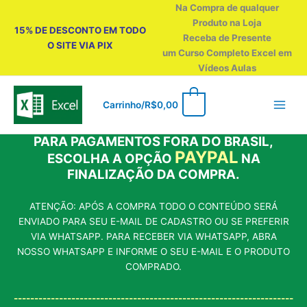
Ir
Na Compra de qualquer
para
Produto na Loja
15% DE DESCONTO EM TODO
o
Receba de Presente
O SITE VIA PIX
conteúdo
um Curso Completo Excel em
Vídeos Aulas
0
Carrinho/
R$
0,00
PARA PAGAMENTOS FORA DO BRASIL,
PAYPAL
ESCOLHA A OPÇÃO
NA
FINALIZAÇÃO DA COMPRA.
ATENÇÃO: APÓS A COMPRA TODO O CONTEÚDO SERÁ
ENVIADO PARA SEU E-MAIL DE CADASTRO OU SE PREFERIR
VIA WHATSAPP. PARA RECEBER VIA WHATSAPP, ABRA
NOSSO WHATSAPP E INFORME O SEU E-MAIL E O PRODUTO
COMPRADO.
--------------------------------------------------------------------