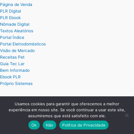
Página de Venda
PLR Digital
PLR Ebook
Nômade Digital
Textos Aleatórios
Portal Índice
Portal Eletrodomésticos
Visão de Mercado
Receitas Pet
Guia Tec Lar
Bem Informado
Ebook PLR
Próprio Sistemas
Posts
Usamos cookies para garantir que oferecemos a melhor
experiência em nosso site. Se você continuar a usar este site,
Planilha Excel de Cálculo de Hora Extra
assumiremos que está satisfeito com ele.
Planilha Excel para Plano de Cargos e Salários
Ok
Não
Política de Privacidade
Planilha de Ordem de Serviço Completa
Planilha de Controle de Treinamentos