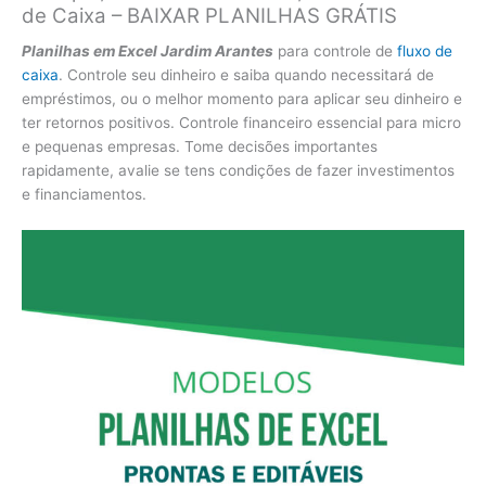
de Caixa – BAIXAR PLANILHAS GRÁTIS
Planilhas em Excel Jardim Arantes
para controle de
fluxo de
caixa
. Controle seu dinheiro e saiba quando necessitará de
empréstimos, ou o melhor momento para aplicar seu dinheiro e
ter retornos positivos. Controle financeiro essencial para micro
e pequenas empresas. Tome decisões importantes
rapidamente, avalie se tens condições de fazer investimentos
e financiamentos.