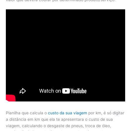
Planilha que calcula o
custo da sua viagem
por km, é só digitar
a distância em km que ela te apresentara o custo de sua
viagem, calculando o desgaste de pneus, troca de óleo,