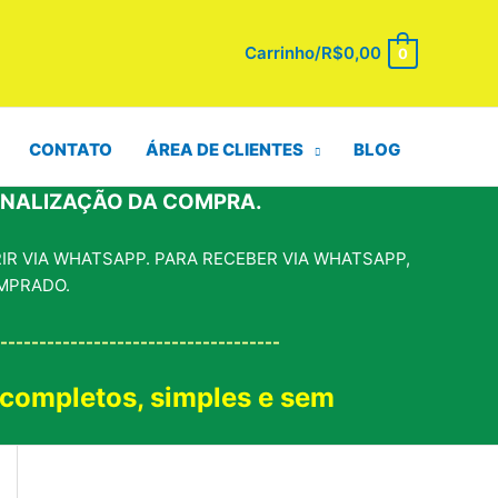
Carrinho/
R$
0,00
0
CONTATO
ÁREA DE CLIENTES
BLOG
INALIZAÇÃO DA COMPRA.
R VIA WHATSAPP. PARA RECEBER VIA WHATSAPP,
MPRADO.
------------------------------------
 completos, simples e sem
!