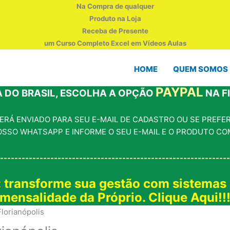
Na Compra de qualquer
Produto na Loja
Receba de Presente
um Curso Completo Excel em Vídeos Aulas
HOME
QUEM SOMOS
PAYPAL
 DO BRASIL, ESCOLHA A OPÇÃO
NA F
RÁ ENVIADO PARA SEU E-MAIL DE CADASTRO OU SE PREFERI
OSSO WHATSAPP E INFORME O SEU E-MAIL E O PRODUTO CO
----------------------------------------------------------------
: transforme sua gestão com sistemas
mensalidade da Próprio. Clique Aqui!!
lorianópolis