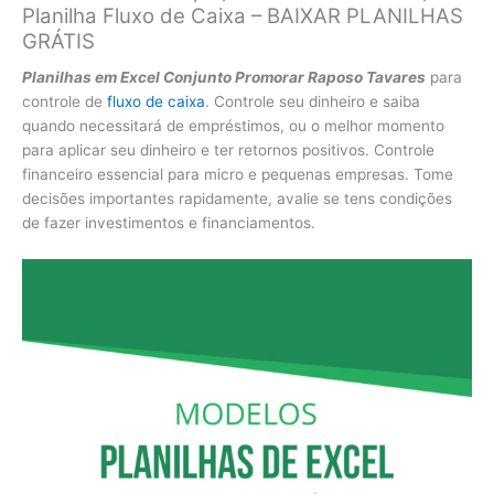
Planilha Fluxo de Caixa – BAIXAR PLANILHAS
GRÁTIS
Planilhas em Excel Conjunto Promorar Raposo Tavares
para
controle de
fluxo de caixa
. Controle seu dinheiro e saiba
quando necessitará de empréstimos, ou o melhor momento
para aplicar seu dinheiro e ter retornos positivos. Controle
financeiro essencial para micro e pequenas empresas. Tome
decisões importantes rapidamente, avalie se tens condições
de fazer investimentos e financiamentos.