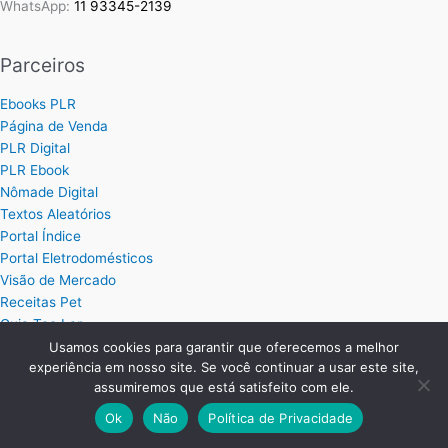
WhatsApp:
11 93345-2139
Parceiros
Ebooks PLR
Página de Venda
PLR Digital
PLR Ebook
Nômade Digital
Textos Aleatórios
Portal Índice
Portal Eletrodomésticos
Visão de Mercado
Receitas Pet
Guia Tec Lar
Bem Informado
Usamos cookies para garantir que oferecemos a melhor
experiência em nosso site. Se você continuar a usar este site,
Ebook PLR
assumiremos que está satisfeito com ele.
Próprio Sistemas
Ok
Não
Política de Privacidade