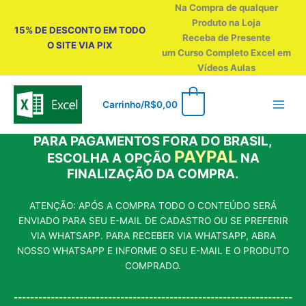
Ir
Na Compra de qualquer
para
Produto na Loja
15% DE DESCONTO EM TODO
o
Receba de Presente
O SITE VIA PIX
conteúdo
um Curso Completo Excel em
Vídeos Aulas
0
Carrinho/
R$
0,00
PARA PAGAMENTOS FORA DO BRASIL,
PAYPAL
ESCOLHA A OPÇÃO
NA
FINALIZAÇÃO DA COMPRA.
ATENÇÃO: APÓS A COMPRA TODO O CONTEÚDO SERÁ
ENVIADO PARA SEU E-MAIL DE CADASTRO OU SE PREFERIR
VIA WHATSAPP. PARA RECEBER VIA WHATSAPP, ABRA
NOSSO WHATSAPP E INFORME O SEU E-MAIL E O PRODUTO
COMPRADO.
--------------------------------------------------------------------