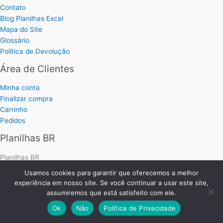
Contato
Blog Planilhas Excel
Mapa do Site
Glossário
Política de Devolução
Área de Clientes
Minha conta
Finalizar compra
Carrinho
Pedidos
Planilhas BR
Planilhas BR
Uma Empresa do Grupo
MKT Produtos Digitais
Usamos cookies para garantir que oferecemos a melhor
São Paulo - SP - Brasil
experiência em nosso site. Se você continuar a usar este site,
WhatsApp:
11 93345-2139
assumiremos que está satisfeito com ele.
Ok
Não
Política de Privacidade
Parceiros