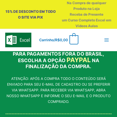
Ir
Na Compra de qualquer
para
Produto na Loja
15% DE DESCONTO EM TODO
o
Receba de Presente
O SITE VIA PIX
conteúdo
um Curso Completo Excel em
Vídeos Aulas
0
Carrinho/
R$
0,00
PARA PAGAMENTOS FORA DO BRASIL,
PAYPAL
ESCOLHA A OPÇÃO
NA
FINALIZAÇÃO DA COMPRA.
ATENÇÃO: APÓS A COMPRA TODO O CONTEÚDO SERÁ
ENVIADO PARA SEU E-MAIL DE CADASTRO OU SE PREFERIR
VIA WHATSAPP. PARA RECEBER VIA WHATSAPP, ABRA
NOSSO WHATSAPP E INFORME O SEU E-MAIL E O PRODUTO
COMPRADO.
--------------------------------------------------------------------