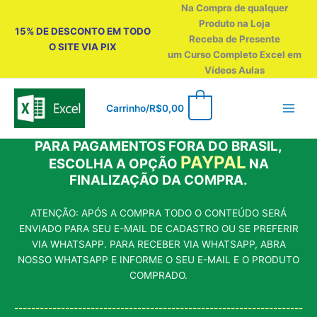
Ir
Na Compra de qualquer
para
Produto na Loja
15% DE DESCONTO EM TODO
o
Receba de Presente
O SITE VIA PIX
conteúdo
um Curso Completo Excel em
Vídeos Aulas
0
Carrinho/
R$
0,00
PARA PAGAMENTOS FORA DO BRASIL,
PAYPAL
ESCOLHA A OPÇÃO
NA
FINALIZAÇÃO DA COMPRA.
ATENÇÃO: APÓS A COMPRA TODO O CONTEÚDO SERÁ
ENVIADO PARA SEU E-MAIL DE CADASTRO OU SE PREFERIR
VIA WHATSAPP. PARA RECEBER VIA WHATSAPP, ABRA
NOSSO WHATSAPP E INFORME O SEU E-MAIL E O PRODUTO
COMPRADO.
--------------------------------------------------------------------