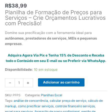
R$
38,99
Planilha de Formação de Preços para
Serviços – Crie Orçamentos Lucrativos
com Precisão!
Domine sua precificação com a ferramenta ideal para
autônomos, prestadores de serviços, MEIs e pequenas
empresas
.
Adquira Agora Via Pix e Tenha 15% de Desconto e Receba
todo o Conteúdo em seu E-mail ou se Preferir via WhatsApp.
Disponibilidade:
10 em estoque
Planilha
-
+
Adicionar ao carrinho
Formação
de
SKU:
PFPS
Categoria:
Planilhas Excel
Preços
Tags:
análise de concorrência
,
calcular preço de serviço
,
cálculo de
para
markup
,
como precificar serviços
,
controle financeiro serviços
,
Serviços
excel para serviços
,
formação de preço profissional
,
gestão de