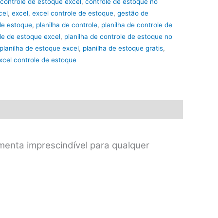
controle de estoque excel
,
controle de estoque no
cel
,
excel
,
excel controle de estoque
,
gestão de
 de estoque
,
planilha de controle
,
planilha de controle de
ole de estoque excel
,
planilha de controle de estoque no
planilha de estoque excel
,
planilha de estoque gratis
,
excel controle de estoque
amenta imprescindível para qualquer