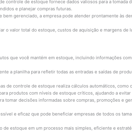
 de controle de estoque fornece dados valiosos para a tomada d
endidos e planejar compras futuras.
bem gerenciado, a empresa pode atender prontamente às dema
lar o valor total do estoque, custos de aquisição e margens de l
utos que você mantém em estoque, incluindo informações como
nte a planilha para refletir todas as entradas e saídas de prod
has de controle de estoque realiza cálculos automáticos, como o
ara produtos com níveis de estoque críticos, ajudando a evitar 
ara tomar decisões informadas sobre compras, promoções e ge
ssível e eficaz que pode beneficiar empresas de todos os tama
ão de estoque em um processo mais simples, eficiente e estrat