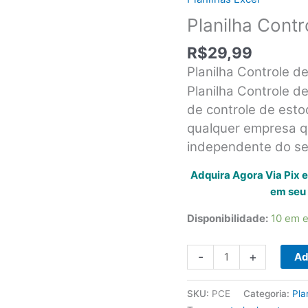
Planilha Cont
R$
29,99
Planilha Controle d
Planilha Controle de
de controle de esto
qualquer empresa 
independente do s
Adquira Agora Via Pix 
em seu 
Disponibilidade:
10 em 
Planilha
-
+
Ad
Controle
de
SKU:
PCE
Categoria:
Pla
Estoque