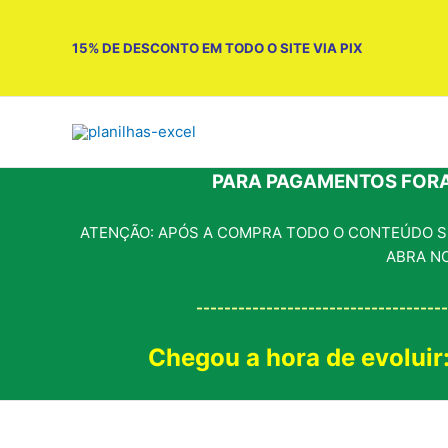
Ir
para
15% DE DESCONTO EM TODO O SITE VIA PIX
o
conteúdo
PARA PAGAMENTOS FORA
ATENÇÃO: APÓS A COMPRA TODO O CONTEÚDO SE
ABRA N
------------------------------------
Chegou a hora de evoluir