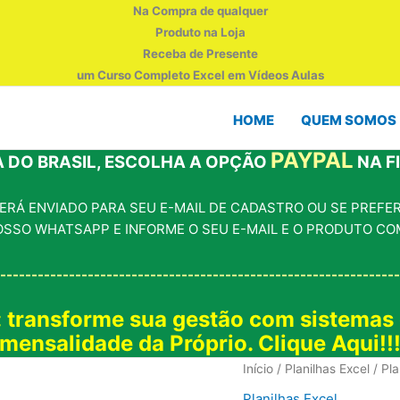
Na Compra de qualquer
Produto na Loja
Receba de Presente
um Curso Completo Excel em Vídeos Aulas
HOME
QUEM SOMOS
PAYPAL
 DO BRASIL, ESCOLHA A OPÇÃO
NA F
RÁ ENVIADO PARA SEU E-MAIL DE CADASTRO OU SE PREFERI
OSSO WHATSAPP E INFORME O SEU E-MAIL E O PRODUTO CO
----------------------------------------------------------------
: transforme sua gestão com sistemas
mensalidade da Próprio. Clique Aqui!!
Início
/
Planilhas Excel
/ Pla
Planilhas Excel