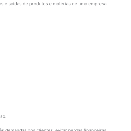
das e saídas de produtos e matérias de uma empresa,
so.
s demandas dos clientes, evitar perdas financeiras