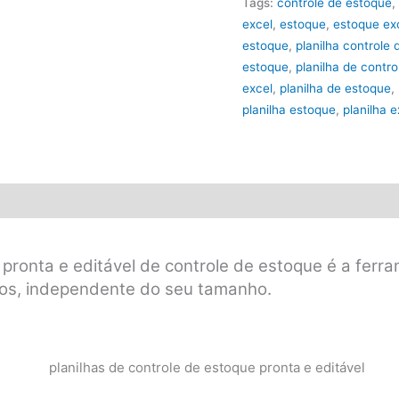
Tags:
controle de estoque
,
quantidade
excel
,
estoque
,
estoque ex
estoque
,
planilha controle
estoque
,
planilha de contr
excel
,
planilha de estoque
,
planilha estoque
,
planilha 
 pronta e editável de controle de estoque é a ferr
s, independente do seu tamanho.