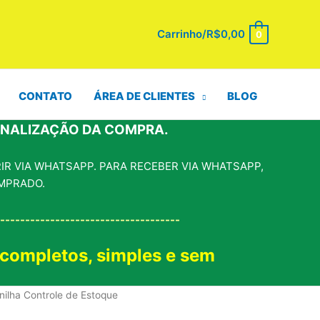
Carrinho/
R$
0,00
0
CONTATO
ÁREA DE CLIENTES
BLOG
INALIZAÇÃO DA COMPRA.
R VIA WHATSAPP. PARA RECEBER VIA WHATSAPP,
MPRADO.
------------------------------------
 completos, simples e sem
!
nilha Controle de Estoque