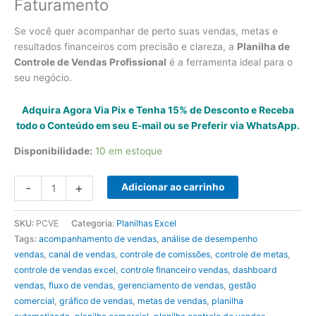
Faturamento
Se você quer acompanhar de perto suas vendas, metas e
resultados financeiros com precisão e clareza, a
Planilha de
Controle de Vendas Profissional
é a ferramenta ideal para o
seu negócio.
Adquira Agora Via Pix e Tenha 15% de Desconto e Receba
todo o Conteúdo em seu E-mail ou se Preferir via WhatsApp.
Disponibilidade:
10 em estoque
Planilha
-
+
Adicionar ao carrinho
de
Controle
SKU:
PCVE
Categoria:
Planilhas Excel
de
Tags:
acompanhamento de vendas
,
análise de desempenho
Vendas
vendas
,
canal de vendas
,
controle de comissões
,
controle de metas
,
quantidade
controle de vendas excel
,
controle financeiro vendas
,
dashboard
vendas
,
fluxo de vendas
,
gerenciamento de vendas
,
gestão
comercial
,
gráfico de vendas
,
metas de vendas
,
planilha