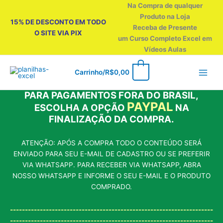
Ir
Na Compra de qualquer
para
Produto na Loja
15% DE DESCONTO EM TODO
o
Receba de Presente
O SITE VIA PIX
conteúdo
um Curso Completo Excel em
Vídeos Aulas
0
Carrinho/
R$
0,00
PARA PAGAMENTOS FORA DO BRASIL,
PAYPAL
ESCOLHA A OPÇÃO
NA
FINALIZAÇÃO DA COMPRA.
ATENÇÃO: APÓS A COMPRA TODO O CONTEÚDO SERÁ
ENVIADO PARA SEU E-MAIL DE CADASTRO OU SE PREFERIR
VIA WHATSAPP. PARA RECEBER VIA WHATSAPP, ABRA
NOSSO WHATSAPP E INFORME O SEU E-MAIL E O PRODUTO
COMPRADO.
--------------------------------------------------------------------
--------------------------------------------------------------------