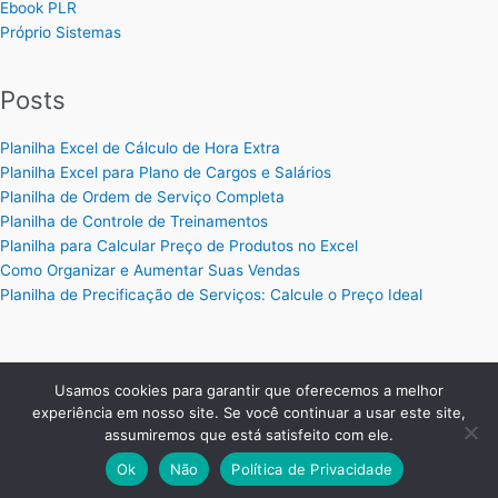
Ebook PLR
Próprio Sistemas
Posts
Planilha Excel de Cálculo de Hora Extra
Planilha Excel para Plano de Cargos e Salários
Planilha de Ordem de Serviço Completa
Planilha de Controle de Treinamentos
Planilha para Calcular Preço de Produtos no Excel
Como Organizar e Aumentar Suas Vendas
Planilha de Precificação de Serviços: Calcule o Preço Ideal
Usamos cookies para garantir que oferecemos a melhor
Copyright © 2026 Planilhas Excel | Criado por:
MKT Produtos
experiência em nosso site. Se você continuar a usar este site,
Digitais
.
assumiremos que está satisfeito com ele.
Ok
Não
Política de Privacidade