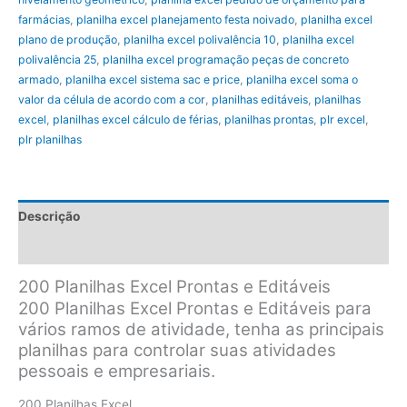
farmácias
,
planilha excel planejamento festa noivado
,
planilha excel
plano de produção
,
planilha excel polivalência 10
,
planilha excel
polivalência 25
,
planilha excel programação peças de concreto
armado
,
planilha excel sistema sac e price
,
planilha excel soma o
valor da célula de acordo com a cor
,
planilhas editáveis
,
planilhas
excel
,
planilhas excel cálculo de férias
,
planilhas prontas
,
plr excel
,
plr planilhas
Descrição
FAQ - DÚVIDAS FREQUENTES
200 Planilhas Excel Prontas e Editáveis
200 Planilhas Excel Prontas e Editáveis para
vários ramos de atividade, tenha as principais
planilhas para controlar suas atividades
pessoais e empresariais.
200 Planilhas Excel