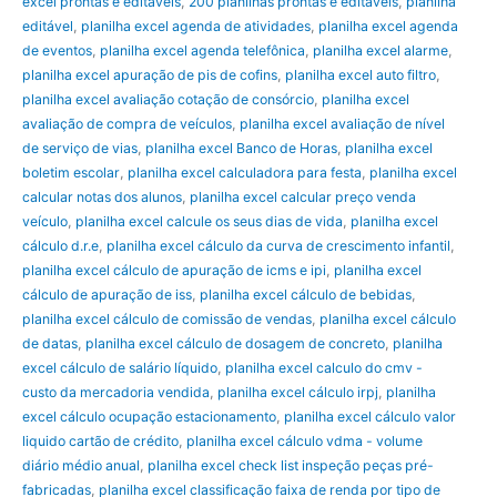
excel prontas e editáveis
,
200 planilhas prontas e editáveis
,
planilha
editável
,
planilha excel agenda de atividades
,
planilha excel agenda
de eventos
,
planilha excel agenda telefônica
,
planilha excel alarme
,
planilha excel apuração de pis de cofins
,
planilha excel auto filtro
,
planilha excel avaliação cotação de consórcio
,
planilha excel
avaliação de compra de veículos
,
planilha excel avaliação de nível
de serviço de vias
,
planilha excel Banco de Horas
,
planilha excel
boletim escolar
,
planilha excel calculadora para festa
,
planilha excel
calcular notas dos alunos
,
planilha excel calcular preço venda
veículo
,
planilha excel calcule os seus dias de vida
,
planilha excel
cálculo d.r.e
,
planilha excel cálculo da curva de crescimento infantil
,
planilha excel cálculo de apuração de icms e ipi
,
planilha excel
cálculo de apuração de iss
,
planilha excel cálculo de bebidas
,
planilha excel cálculo de comissão de vendas
,
planilha excel cálculo
de datas
,
planilha excel cálculo de dosagem de concreto
,
planilha
excel cálculo de salário líquido
,
planilha excel calculo do cmv -
custo da mercadoria vendida
,
planilha excel cálculo irpj
,
planilha
excel cálculo ocupação estacionamento
,
planilha excel cálculo valor
liquido cartão de crédito
,
planilha excel cálculo vdma - volume
diário médio anual
,
planilha excel check list inspeção peças pré-
fabricadas
,
planilha excel classificação faixa de renda por tipo de