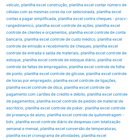
veículo
,
planilha excel construção
,
planilha excel contar número de
células com as mesmas cores da cor selecionada
,
planilha excel
contas a pagar simplificada
,
planilha excel contra cheques - procv-
rangedinamico
,
planilha excel controle de ações
,
planilha excel
controle de clientes e orçamentos
,
planilha excel controle de conta
bancaria
,
planilha excel controle de custo médico
,
planilha excel
controle de emissão e recebimento de cheques
,
planilha excel
controle de entrada e saída de materiais
,
planilha excel controle de
estoque
,
planilha excel controle de estoque diário
,
planilha excel
controle de faltas de empregados
,
planilha excel controle de folha
de ponto
,
planilha excel controle de glicose
,
planilha excel controle
de horas por empregado
,
planilha excel controle de ligações
,
planilha excel controle de ótica
,
planilha excel controle de
pagamento com cartões de crédito e débito
,
planilha excel controle
de pagamentos
,
planilha excel controle de pedido de material de
escritório
,
planilha excel controle de poker
,
planilha excel controle
de presença de aluno
,
planilha excel controle de quilometragem -
bdv
,
planilha excel controle diário de despesas com totalização
semanal e mensal
,
planilha excel conversão de temperaturas
,
planilha excel cronograma de atividades
,
planilha excel