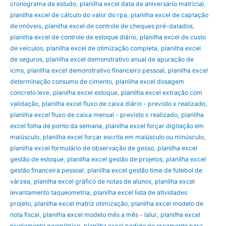
cronograma de estudo
,
planilha excel data de aniversário matricial
,
planilha excel de cálculo do valor do rpa
,
planilha excel de captação
de imóveis
,
planilha excel de controle de cheques pré-datados
,
planilha excel de controle de estoque diário
,
planilha excel de custo
de veículos
,
planilha excel de otimização completa
,
planilha excel
de seguros
,
planilha excel demonstrativo anual de apuração de
icms
,
planilha excel demonstrativo financeiro pessoal
,
planilha excel
determinação consumo de cimento
,
planilha excel dosagem
concreto leve
,
planilha excel estoque
,
planilha excel extração com
validação
,
planilha excel fluxo de caixa diário - previsto x realizado
,
planilha excel fluxo de caixa mensal - previsto x realizado
,
planilha
excel folha de ponto da semana
,
planilha excel forçar digitação em
maiúsculo
,
planilha excel forçar escrita em maiúsculo ou minúsculo
,
planilha excel formulário de observação de gesso
,
planilha excel
gestão de estoque
,
planilha excel gestão de projetos
,
planilha excel
gestão financeira pessoal
,
planilha excel gestão time de futebol de
várzea
,
planilha excel gráfico de notas de alunos
,
planilha excel
levantamento taqueometria
,
planilha excel lista de atividades
projeto
,
planilha excel matriz otimização
,
planilha excel modelo de
nota fiscal
,
planilha excel modelo mês a mês - lalur
,
planilha excel
nivelamento geométrico
,
planilha excel pedido de orçamento para