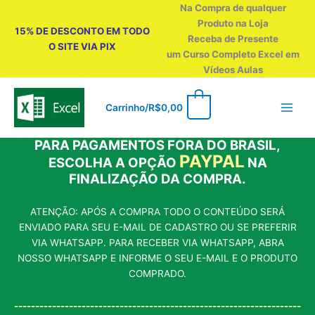
Ir
Na Compra de qualquer
para
Produto na Loja
15% DE DESCONTO EM TODO
o
Receba de Presente
O SITE VIA PIX
conteúdo
um Curso Completo Excel em
Vídeos Aulas
0
Carrinho/
R$
0,00
PARA PAGAMENTOS FORA DO BRASIL,
PAYPAL
ESCOLHA A OPÇÃO
NA
FINALIZAÇÃO DA COMPRA.
ATENÇÃO: APÓS A COMPRA TODO O CONTEÚDO SERÁ
ENVIADO PARA SEU E-MAIL DE CADASTRO OU SE PREFERIR
VIA WHATSAPP. PARA RECEBER VIA WHATSAPP, ABRA
NOSSO WHATSAPP E INFORME O SEU E-MAIL E O PRODUTO
COMPRADO.
--------------------------------------------------------------------