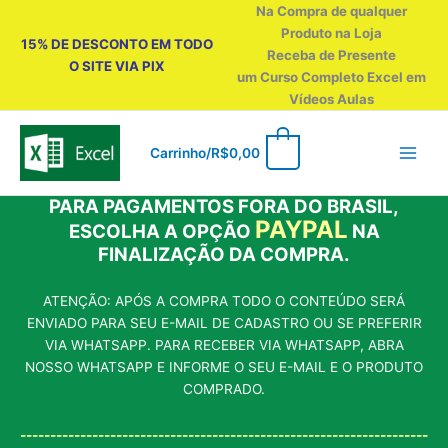
Ir
Na Compra de qualquer
para
Produto na Loja
15% DE DESCONTO EM TODO
o
Receba de Presente
O SITE VIA PIX
conteúdo
um Curso Completo Excel em
Vídeos Aulas
0
Carrinho/
R$
0,00
PARA PAGAMENTOS FORA DO BRASIL,
PAYPAL
ESCOLHA A OPÇÃO
NA
FINALIZAÇÃO DA COMPRA.
ATENÇÃO: APÓS A COMPRA TODO O CONTEÚDO SERÁ
ENVIADO PARA SEU E-MAIL DE CADASTRO OU SE PREFERIR
VIA WHATSAPP. PARA RECEBER VIA WHATSAPP, ABRA
NOSSO WHATSAPP E INFORME O SEU E-MAIL E O PRODUTO
COMPRADO.
--------------------------------------------------------------------