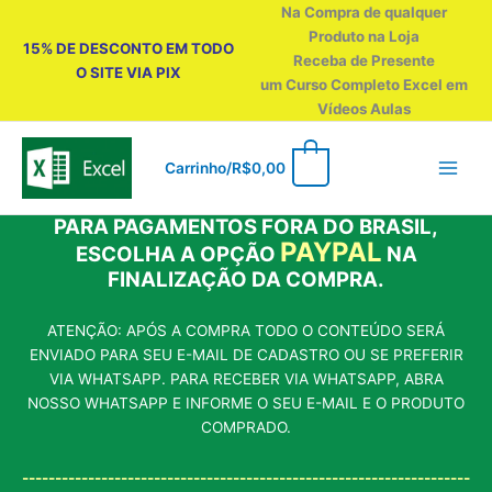
Ir
Na Compra de qualquer
para
Produto na Loja
15% DE DESCONTO EM TODO
o
Receba de Presente
O SITE VIA PIX
conteúdo
um Curso Completo Excel em
Vídeos Aulas
0
Carrinho/
R$
0,00
PARA PAGAMENTOS FORA DO BRASIL,
PAYPAL
ESCOLHA A OPÇÃO
NA
FINALIZAÇÃO DA COMPRA.
ATENÇÃO: APÓS A COMPRA TODO O CONTEÚDO SERÁ
ENVIADO PARA SEU E-MAIL DE CADASTRO OU SE PREFERIR
VIA WHATSAPP. PARA RECEBER VIA WHATSAPP, ABRA
NOSSO WHATSAPP E INFORME O SEU E-MAIL E O PRODUTO
COMPRADO.
--------------------------------------------------------------------